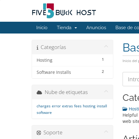
Inicio
Tienda
Anuncios
Base de c
Ba
Categorías
1
Hosting
Inicio del 
2
Software Installs
Nube de etiquetas
Cat
charges
error
extras
fees
hosting
install
Hosti
software
Helpful 
web sit
Soporte
Art