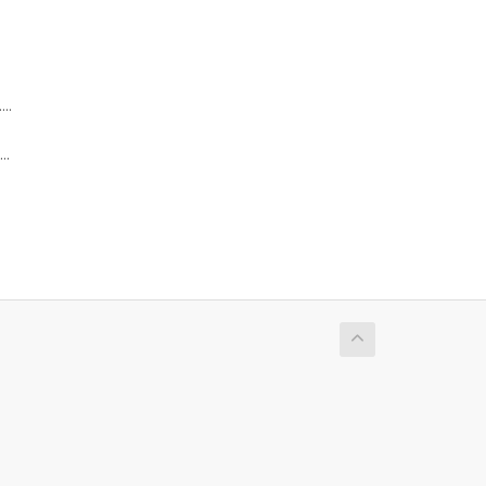
..
..