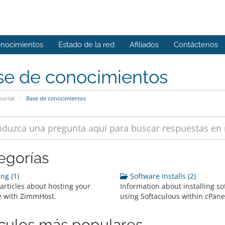
onocimientos
Estado de la red
Afiliados
Contáctenos
se de conocimientos
portal
Base de conocimientos
egorías
ng (1)
Software Installs (2)
articles about hosting your
Information about installing s
e with ZimmHost.
using Softaculous within cPane
ículos más populares