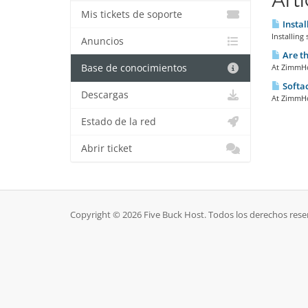
Mis tickets de soporte
Instal
Installing
Anuncios
Are th
Base de conocimientos
At ZimmHos
Softac
Descargas
At ZimmHos
Estado de la red
Abrir ticket
Copyright © 2026 Five Buck Host. Todos los derechos rese