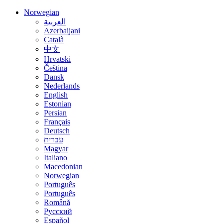
Norwegian
العربية
Azerbaijani
Català
中文
Hrvatski
Čeština
Dansk
Nederlands
English
Estonian
Persian
Français
Deutsch
עברית
Magyar
Italiano
Macedonian
Norwegian
Português
Português
Română
Русский
Español