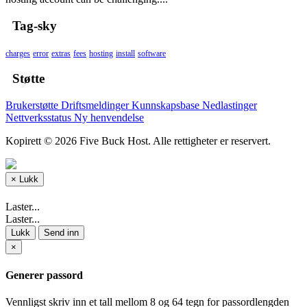
Tag-sky
charges
error
extras
fees
hosting
install
software
Støtte
Brukerstøtte
Driftsmeldinger
Kunnskapsbase
Nedlastinger
Nettverksstatus
Ny henvendelse
Kopirett © 2026 Five Buck Host. Alle rettigheter er reservert.
×
Lukk
Laster...
Laster...
Lukk
Send inn
×
Generer passord
Vennligst skriv inn et tall mellom 8 og 64 tegn for passordlengden