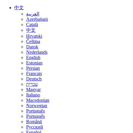
中文
العربية
Azerbaijani
Català
中文
Hrvatski
Čeština
Dansk
Nederlands
English
Estonian
Persian
Français
Deutsch
עברית
Magyar
Italiano
Macedonian
Norwegian
Português
Português
Română
Русский
Español