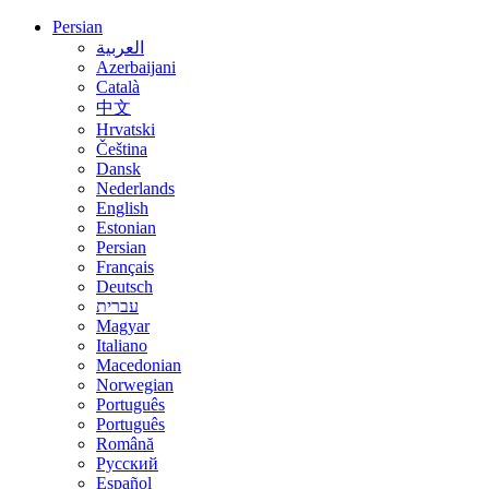
Persian
العربية
Azerbaijani
Català
中文
Hrvatski
Čeština
Dansk
Nederlands
English
Estonian
Persian
Français
Deutsch
עברית
Magyar
Italiano
Macedonian
Norwegian
Português
Português
Română
Русский
Español