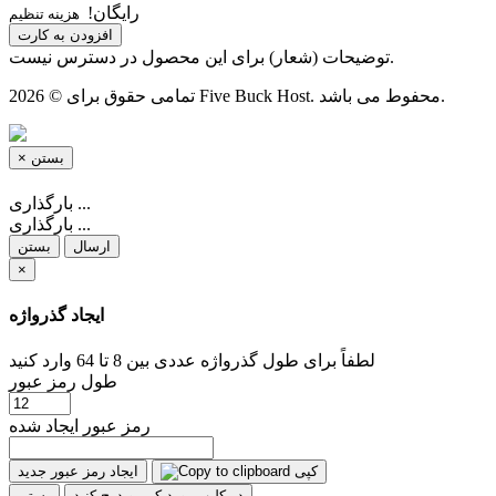
رایگان!
هزینه تنظیم
افزودن به کارت
توضیحات (شعار) برای این محصول در دسترس نیست.
تمامی حقوق برای © 2026 Five Buck Host. محفوط می باشد.
×
بستن
بارگذاری ...
بارگذاری ...
ارسال
بستن
×
ایجاد گذرواژه
لطفاً برای طول گذرواژه عددی بین 8 تا 64 وارد کنید
طول رمز عبور
رمز عبور ایجاد شده
کپی
ایجاد رمز عبور جدید
در کلیپ بورد کپی و درج کنید
بستن