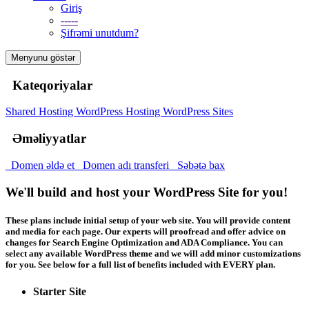
Giriş
-----
Şifrəmi unutdum?
Menyunu göstər
Kateqoriyalar
Shared Hosting
WordPress Hosting
WordPress Sites
Əməliyyatlar
Domen əldə et
Domen adı transferi
Səbətə bax
We'll build and host your WordPress Site for you!
These plans include initial setup of your web site. You will provide content
and media for each page. Our experts will proofread and offer advice on
changes for Search Engine Optimization and ADA Compliance. You can
select any available WordPress theme and we will add minor customizations
for you. See below for a full list of benefits included with EVERY plan.
Starter Site