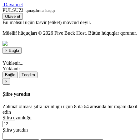
Davam et
PULSUZ!
quraşdırma haqqı
Əlavə et
Bu məhsul üçün təsvir (etiket) mövcud deyil.
Müəllif hüquqları © 2026 Five Buck Host. Bütün hüquqlar qorunur.
×
Bağla
Yüklənir...
Yüklənir...
Bağla
Təqdim
×
Şifrə yaradın
Zəhmət olmasa şifrə uzunluğu üçün 8 ilə 64 arasında bir rəqəm daxil
edin
Şifrə uzunluğu
Şifrə yaradın