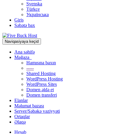
Svenska
Türkçe
Українська
Giriş
Səbətə bax
Naviqasiyaya keçid
Ana səhifə
Mağaza
Hamısına baxın
-----
Shared Hosting
WordPress Hosting
WordPress Sites
Domen əldə et
Domen transferi
Elanlar
Məlumat bazası
Server/Şəbəkə vəziyyəti
Ortaqlar
Əlaqə
Hesab