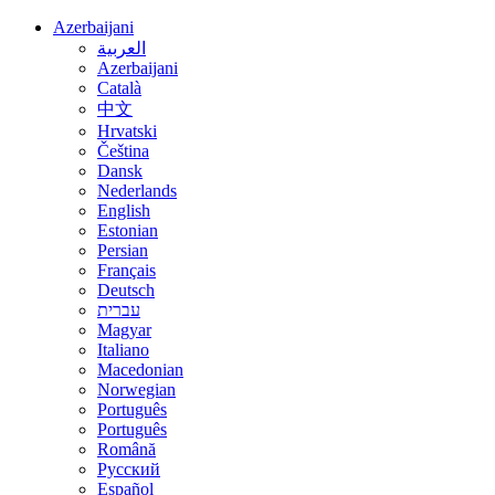
Azerbaijani
العربية
Azerbaijani
Català
中文
Hrvatski
Čeština
Dansk
Nederlands
English
Estonian
Persian
Français
Deutsch
עברית
Magyar
Italiano
Macedonian
Norwegian
Português
Português
Română
Русский
Español