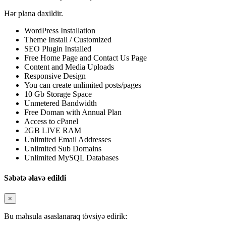
Hər plana daxildir.
WordPress Installation
Theme Install / Customized
SEO Plugin Installed
Free Home Page and Contact Us Page
Content and Media Uploads
Responsive Design
You can create unlimited posts/pages
10 Gb Storage Space
Unmetered Bandwidth
Free Doman with Annual Plan
Access to cPanel
2GB LIVE RAM
Unlimited Email Addresses
Unlimited Sub Domains
Unlimited MySQL Databases
Səbətə əlavə edildi
×
Bu məhsula əsaslanaraq tövsiyə edirik: