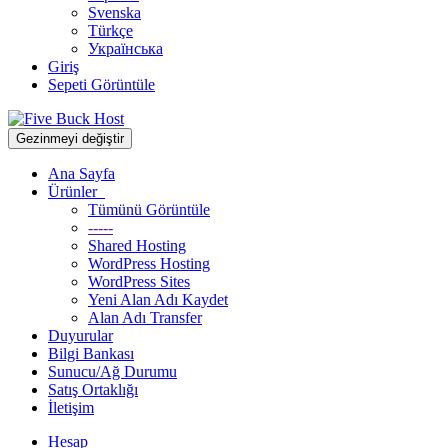
Svenska
Türkçe
Українська
Giriş
Sepeti Görüntüle
Gezinmeyi değiştir
Ana Sayfa
Ürünler
Tümünü Görüntüle
-----
Shared Hosting
WordPress Hosting
WordPress Sites
Yeni Alan Adı Kaydet
Alan Adı Transfer
Duyurular
Bilgi Bankası
Sunucu/Ağ Durumu
Satış Ortaklığı
İletişim
Hesap