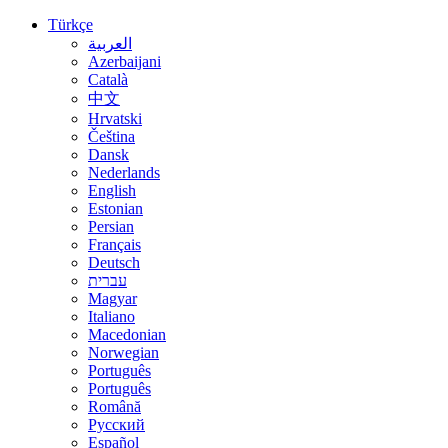
Türkçe
العربية
Azerbaijani
Català
中文
Hrvatski
Čeština
Dansk
Nederlands
English
Estonian
Persian
Français
Deutsch
עברית
Magyar
Italiano
Macedonian
Norwegian
Português
Português
Română
Русский
Español