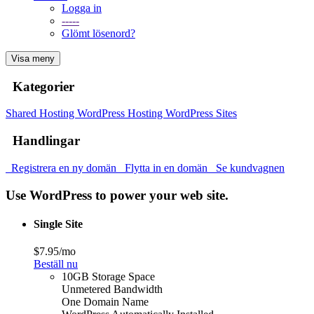
Logga in
-----
Glömt lösenord?
Visa meny
Kategorier
Shared Hosting
WordPress Hosting
WordPress Sites
Handlingar
Registrera en ny domän
Flytta in en domän
Se kundvagnen
Use WordPress to power your web site.
Single Site
$7.95/mo
Beställ nu
10GB Storage Space
Unmetered Bandwidth
One Domain Name