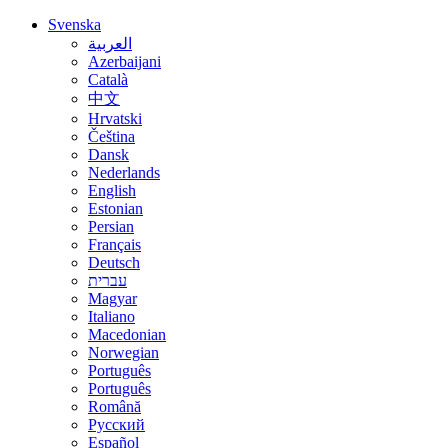
Svenska
العربية
Azerbaijani
Català
中文
Hrvatski
Čeština
Dansk
Nederlands
English
Estonian
Persian
Français
Deutsch
עברית
Magyar
Italiano
Macedonian
Norwegian
Português
Português
Română
Русский
Español