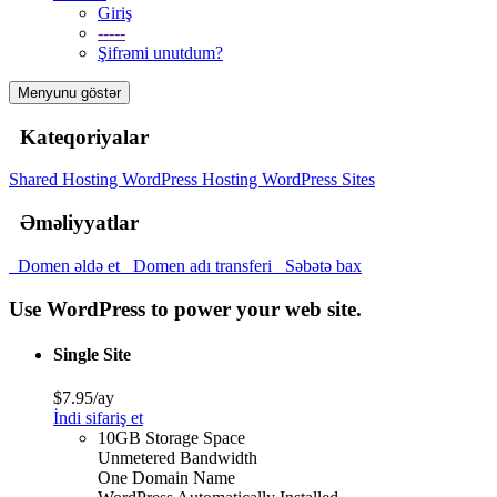
Giriş
-----
Şifrəmi unutdum?
Menyunu göstər
Kateqoriyalar
Shared Hosting
WordPress Hosting
WordPress Sites
Əməliyyatlar
Domen əldə et
Domen adı transferi
Səbətə bax
Use WordPress to power your web site.
Single Site
$7.95/ay
İndi sifariş et
10GB Storage Space
Unmetered Bandwidth
One Domain Name