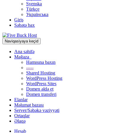
Svenska
Türkçe
Українська
Giriş
Səbətə bax
Naviqasiyaya keçid
Ana səhifə
Mağaza
Hamısına baxın
-----
Shared Hosting
WordPress Hosting
WordPress Sites
Domen əldə et
Domen transferi
Elanlar
Məlumat bazası
Server/Şəbəkə vəziyyəti
Ortaqlar
Əlaqə
Hesab