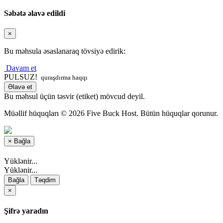
Səbətə əlavə edildi
×
Bu məhsula əsaslanaraq tövsiyə edirik:
Davam et
PULSUZ!
quraşdırma haqqı
Əlavə et
Bu məhsul üçün təsvir (etiket) mövcud deyil.
Müəllif hüquqları © 2026 Five Buck Host. Bütün hüquqlar qorunur.
×
Bağla
Yüklənir...
Yüklənir...
Bağla
Təqdim
×
Şifrə yaradın