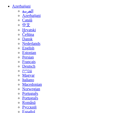
Azerbaijani
العربية
Azerbaijani
Català
中文
Hrvatski
Čeština
Dansk
Nederlands
English
Estonian
Persian
Français
Deutsch
עברית
Magyar
Italiano
Macedonian
Norwegian
Português
Português
Română
Русский
Español