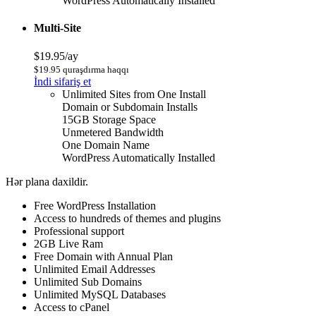
WordPress Automatically Installed
Multi-Site
$19.95/ay
$19.95 quraşdırma haqqı
İndi sifariş et
Unlimited Sites from One Install
Domain or Subdomain Installs
15GB Storage Space
Unmetered Bandwidth
One Domain Name
WordPress Automatically Installed
Hər plana daxildir.
Free WordPress Installation
Access to hundreds of themes and plugins
Professional support
2GB Live Ram
Free Domain with Annual Plan
Unlimited Email Addresses
Unlimited Sub Domains
Unlimited MySQL Databases
Access to cPanel