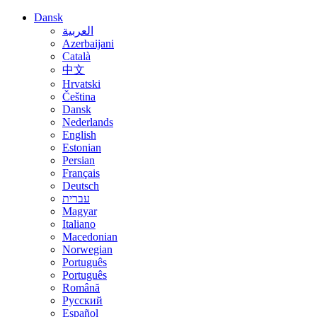
Dansk
العربية
Azerbaijani
Català
中文
Hrvatski
Čeština
Dansk
Nederlands
English
Estonian
Persian
Français
Deutsch
עברית
Magyar
Italiano
Macedonian
Norwegian
Português
Português
Română
Русский
Español