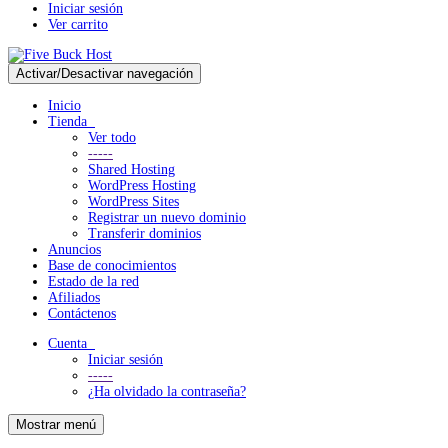
Iniciar sesión
Ver carrito
Activar/Desactivar navegación
Inicio
Tienda
Ver todo
-----
Shared Hosting
WordPress Hosting
WordPress Sites
Registrar un nuevo dominio
Transferir dominios
Anuncios
Base de conocimientos
Estado de la red
Afiliados
Contáctenos
Cuenta
Iniciar sesión
-----
¿Ha olvidado la contraseña?
Mostrar menú