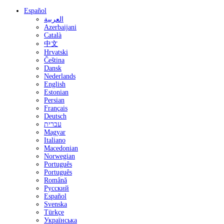
Español
العربية
Azerbaijani
Català
中文
Hrvatski
Čeština
Dansk
Nederlands
English
Estonian
Persian
Français
Deutsch
עברית
Magyar
Italiano
Macedonian
Norwegian
Português
Português
Română
Русский
Español
Svenska
Türkçe
Українська