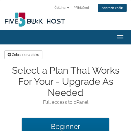
Čeština
Přihlášení
Zobrazit košík
Přepn
Zobrazit nabídku
Select a Plan That Works
For Your - Upgrade As
Needed
Full access to cPanel
Beginner