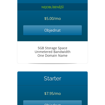
NEJOBLÍBENĚJŠÍ
$5.00/mo
Objednat
5GB Storage Space
Unmetered Bandwidth
One Domain Name
Starter
$7.95/mo