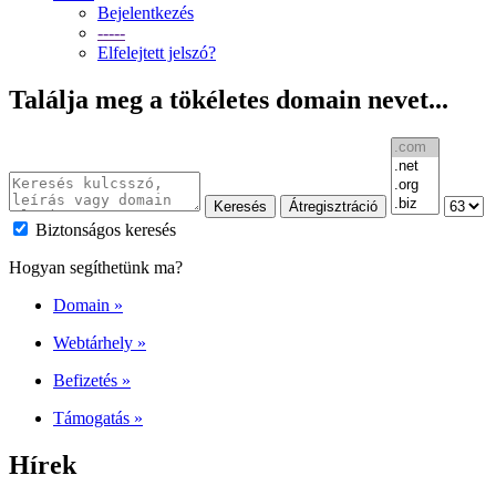
Bejelentkezés
-----
Elfelejtett jelszó?
Találja meg a tökéletes domain nevet...
Biztonságos keresés
Hogyan segíthetünk ma?
Domain
»
Webtárhely
»
Befizetés
»
Támogatás
»
Hírek