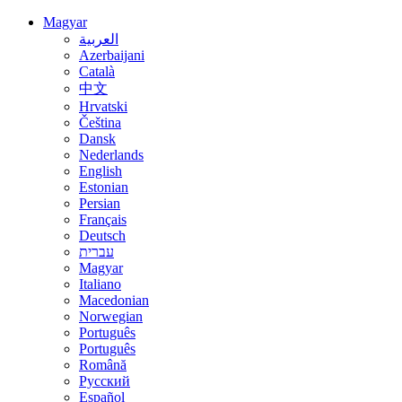
Magyar
العربية
Azerbaijani
Català
中文
Hrvatski
Čeština
Dansk
Nederlands
English
Estonian
Persian
Français
Deutsch
עברית
Magyar
Italiano
Macedonian
Norwegian
Português
Português
Română
Русский
Español