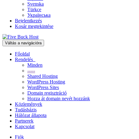
Svenska
Türkçe
Українська
Bejelentkezés
Kosár megtekintése
Váltás a navigációra
Főoldal
Rendelés
Minden
-----
Shared Hosting
WordPress Hosting
WordPress Sites
Domain regisztráció
Hozza át domain nevét hozzánk
Közlemények
Tudásbázis
Hálózat állapota
Partnerek
Kapcsolat
Fiók