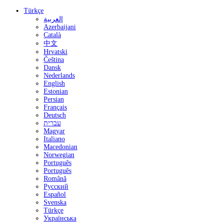
Türkçe
العربية
Azerbaijani
Català
中文
Hrvatski
Čeština
Dansk
Nederlands
English
Estonian
Persian
Français
Deutsch
עברית
Magyar
Italiano
Macedonian
Norwegian
Português
Português
Română
Русский
Español
Svenska
Türkçe
Українська