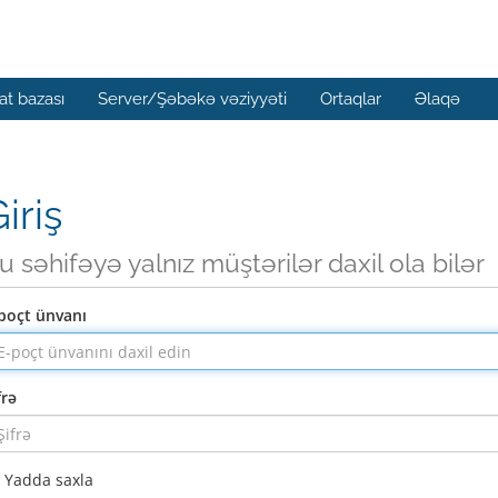
t bazası
Server/Şəbəkə vəziyyəti
Ortaqlar
Əlaqə
iriş
u səhifəyə yalnız müştərilər daxil ola bilər
poçt ünvanı
frə
Yadda saxla