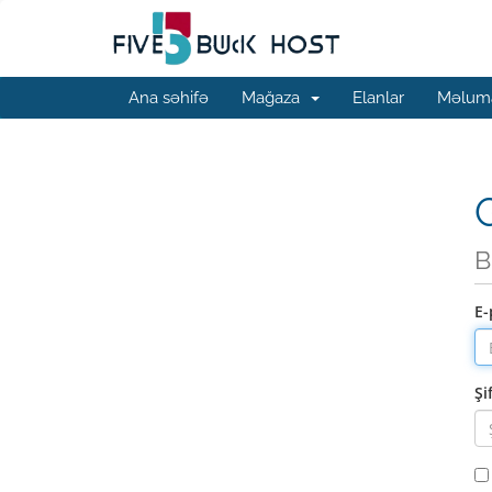
Ana səhifə
Mağaza
Elanlar
Məluma
G
B
E-
Şi