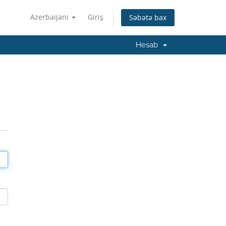
Azerbaijani
Giriş
Səbətə bax
Hesab