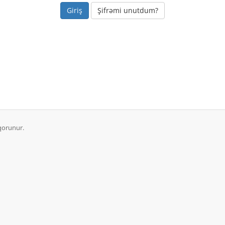
Şifrəmi unutdum?
qorunur.