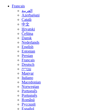
Français
العربية
Azerbaijani
Català
中文
Hrvatski
Čeština
Dansk
Nederlands
English
Estonian
Persian
Français
Deutsch
עברית
Magyar
Italiano
Macedonian
Norwegian
Português
Português
Română
Русский
Español