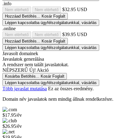
.info
$32.95 USD
Nem elérhető
Nem elérhető
Hozzáad
Betöltés...
Kosár
Foglalt
Lépjen kapcsolatba ügyfélszolgálatunkkal, vásárlás
.online
$39.95 USD
Nem elérhető
Nem elérhető
Hozzáad
Betöltés...
Kosár
Foglalt
Lépjen kapcsolatba ügyfélszolgálatunkkal, vásárlás
Javasolt domainek
Javaslatok generálása
A rendszer nem talált javaslatokat.
NÉPSZERŰ
Új!
Akció
Kosárba
Betöltés...
Kosár
Foglalt
Lépjen kapcsolatba ügyfélszolgálatunkkal, vásárlás
Több javaslat mutatása
Ez az összes eredmény.
Domain név javaslatok nem mindig állnak rendelkezésre.
$17.95/év
$26.95/év
$19.95/év