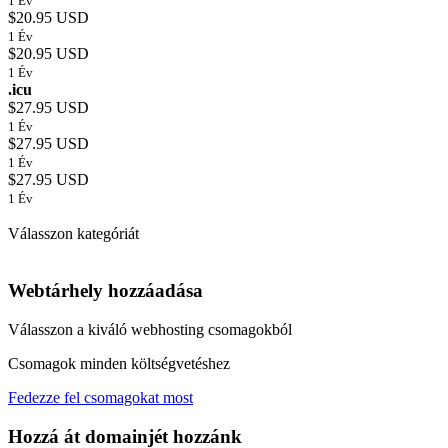
1 Év
$20.95 USD
1 Év
$20.95 USD
1 Év
.icu
$27.95 USD
1 Év
$27.95 USD
1 Év
$27.95 USD
1 Év
Válasszon kategóriát
Webtárhely hozzáadása
Válasszon a kiváló webhosting csomagokból
Csomagok minden költségvetéshez
Fedezze fel csomagokat most
Hozzá át domainjét hozzánk