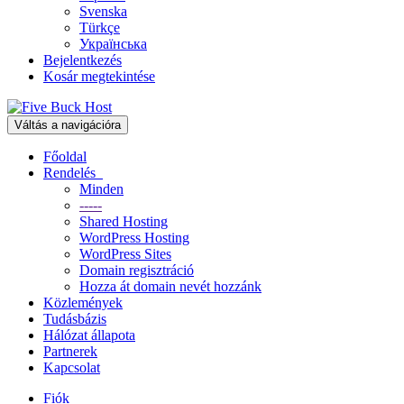
Svenska
Türkçe
Українська
Bejelentkezés
Kosár megtekintése
Váltás a navigációra
Főoldal
Rendelés
Minden
-----
Shared Hosting
WordPress Hosting
WordPress Sites
Domain regisztráció
Hozza át domain nevét hozzánk
Közlemények
Tudásbázis
Hálózat állapota
Partnerek
Kapcsolat
Fiók