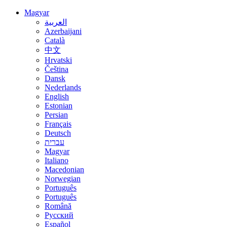
Magyar
العربية
Azerbaijani
Català
中文
Hrvatski
Čeština
Dansk
Nederlands
English
Estonian
Persian
Français
Deutsch
עברית
Magyar
Italiano
Macedonian
Norwegian
Português
Português
Română
Русский
Español