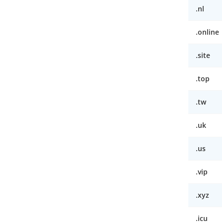
.nl
.online
.site
.top
.tw
.uk
.us
.vip
.xyz
.icu