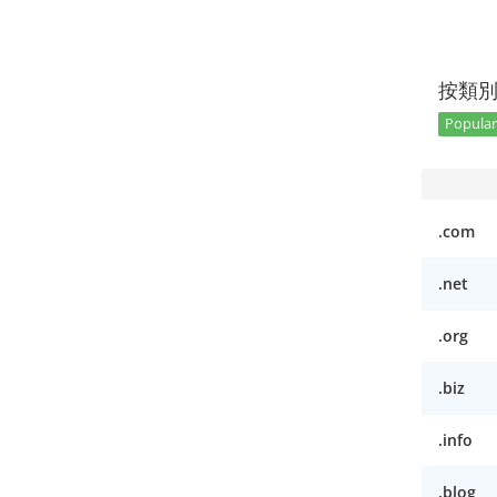
按類
Popular
.com
.net
.org
.biz
.info
.blog