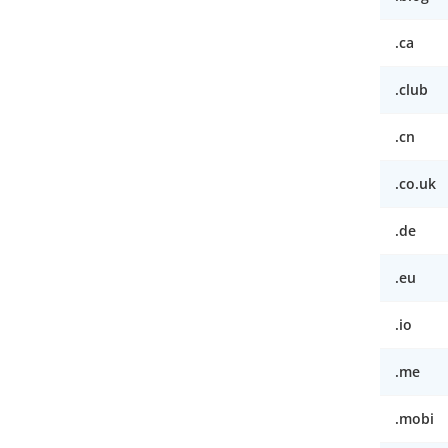
.ca
.club
.cn
.co.uk
.de
.eu
.io
.me
.mobi